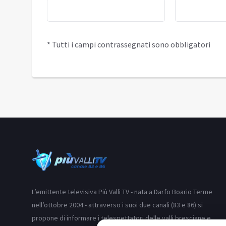
* Tutti i campi contrassegnati sono obbligatori
L’emittente televisiva Più Valli TV - nata a Darfo Boario Terme
nell’ottobre 2004 - attraverso i suoi due canali (83 e 86) si
propone di informare i telespettatori delle valli bresciane e