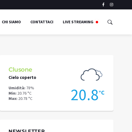
CHI SIAMO
CONTATTACI
LIVE STREAMING
Clusone
Schilpari
Cielo coperto
Cielo copert
9
20.8
Umidità:
78%
Umidità:
71%
°C
°C
Min:
20.76 °C
Min:
16.22 °C
Max:
20.78 °C
Max:
17.64 °C
NEWSLETTER