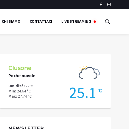
CHI SIAMO
CONTATTACI
LIVE STREAMING
Clusone
Schilpari
Poche nuvole
Pioggia legg
3
25.1
Umidità:
77%
Umidità:
69%
°C
°C
Min:
24.64 °C
Min:
18.92 °C
Max:
27.74 °C
Max:
20.44 °C
NEWSLETTER