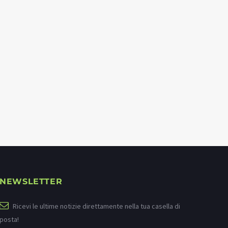
NEWSLETTER
Ricevi le ultime notizie direttamente nella tua casella di
posta!