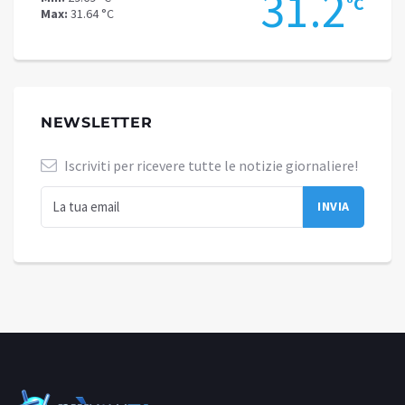
2
31.2
°C
°C
Max:
31.64 °C
Max:
30
NEWSLETTER
Iscriviti per ricevere tutte le notizie giornaliere!