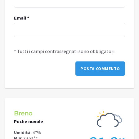
Email *
* Tutti i campi contrassegnati sono obbligatori
Breno
Capo
Poche nuvole
Poche
Umidità:
47%
Umidit
Min:
29.69 °C
Min:
30