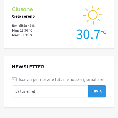
Clusone
Schi
Cielo sereno
Cielo 
Umidità:
47%
Umidit
.1
30.7
Min:
28.36 °C
Min:
26
°C
°C
Max:
31.31 °C
Max:
28
NEWSLETTER
Iscriviti per ricevere tutte le notizie giornaliere!