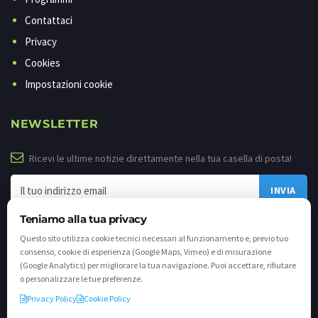
Contattaci
Privacy
Cookies
Impostazioni cookie
NEWSLETTER
Ricevi le ultime notizie direttamente nella tua casella di posta!
Teniamo alla tua privacy
Questo sito utilizza cookie tecnici necessari al funzionamento e, previo tuo
consenso, cookie di esperienza (Google Maps, Vimeo) e di misurazione
(Google Analytics) per migliorare la tua navigazione. Puoi accettare, rifiutare
o personalizzare le tue preferenze.
Privacy Policy
Cookie Policy
©
2026 - Tutti i diritti riservati. VALLI.TV S.p.A. - Via Cavallera n. 12 - 25040