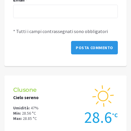
* Tutti i campi contrassegnati sono obbligatori
Clusone
Schi
Cielo sereno
Cielo 
Umidità:
47%
Umidit
.4
28.6
Min:
28.56 °C
Min:
23
°C
°C
Max:
28.85 °C
Max:
25