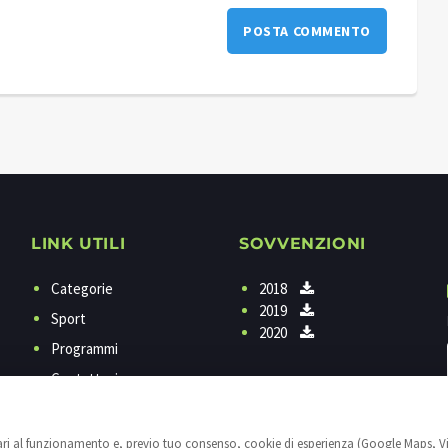
LINK UTILI
SOVVENZIONI
Categorie
2018
2019
Sport
2020
Programmi
Contattaci
Privacy
Cookies
sari al funzionamento e, previo tuo consenso, cookie di esperienza (Google Maps, V