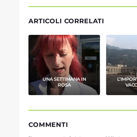
ARTICOLI CORRELATI
 E
UNA SETTIMANA IN
L’IMPOR
SI
ROSA
VACC
COMMENTI