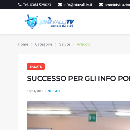
Tel. 0364 529023
info@piuvallitv.it
amministrazion
Home
Categorie
Salute
Articolo
SALUTE
Darfo Boario Terme
Sovere
ereno
Cielo sereno
SUCCESSO PER GLI INFO PO
27.7
:
57%
Umidità:
58%
°C
19/04/2019
1401
3 °C
Min:
26.18 °C
74 °C
Max:
28.57 °C