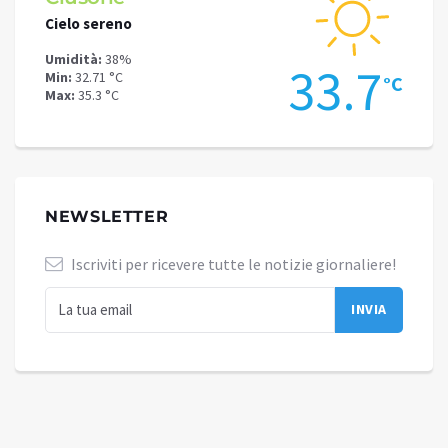
Cielo sereno
Cielo 
Umidità:
38%
Umidit
.6
33.7
Min:
32.71 °C
Min:
27
°C
°C
Max:
35.3 °C
Max:
31
NEWSLETTER
Iscriviti per ricevere tutte le notizie giornaliere!