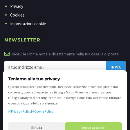
Privacy
Cookies
Impostazioni cookie
NEWSLETTER
Ricevi le ultime notizie direttamente nella tua casella di posta!
Teniamo alla tua privacy
Questo sito utilizza cookie tecnici necessari al funzionamento e, previo tuo
consenso, cookie di esperienza (Google Maps, Vimeo) e di misurazione
(Google Analytics) per migliorare la tua navigazione. Puoi accettare, rifiutare
o personalizzare le tue preferenze.
Privacy Policy
Cookie Policy
©
2026 - Tutti i diritti riservati. VALLI.TV S.p.A. - Via Cavallera n. 12 - 25040
Darfo Boario Terme (Bs) P.IVA e C.F. 02539810982 - REA / CCIAA (Bs) n. 458309
Rifiuta
Accetta tutto