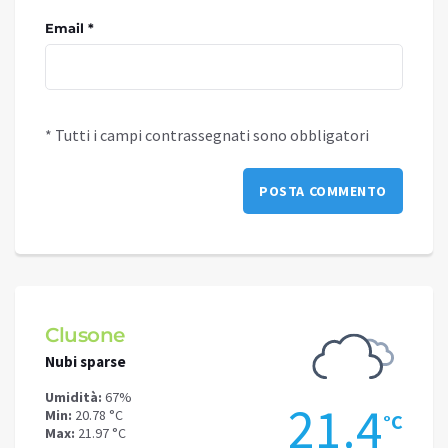
Email *
* Tutti i campi contrassegnati sono obbligatori
Clusone
Schi
Nubi sparse
Poche
Umidità:
67%
Umidit
.4
21.4
Min:
20.78 °C
Min:
16
°C
°C
Max:
21.97 °C
Max:
18