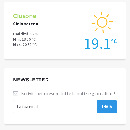
Clusone
Schi
Cielo sereno
Cielo 
Umidità:
82%
Umidit
.7
19.1
Min:
18.56 °C
Min:
13
°C
°C
Max:
20.32 °C
Max:
15
NEWSLETTER
Iscriviti per ricevere tutte le notizie giornaliere!