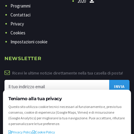
2020
Programmi
Contattaci
Privacy
Cookies
Impostazioni cookie
NEWSLETTER
Ricevi le ultime notizie direttamente nella tua casella di posta!
Teniamo alla tua privacy
Questo sito utilizza cookie tecnici necessari al funzionamento e, previo tuo
consenso, cookie di esperienza (Google Maps, Vimeo) e di misurazione
(Google Analytics) per migliorare la tua navigazione. Puoi accettare, rifiutare
o personalizzare le tue preferenze.
Privacy Policy
Cookie Policy