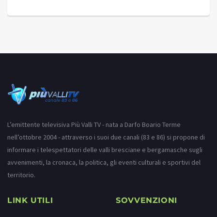
L’emittente televisiva Più Valli TV - nata a Darfo Boario Terme
nell’ottobre 2004 - attraverso i suoi due canali (83 e 86) si propone di
informare i telespettatori delle valli bresciane e bergamasche sugli
avvenimenti, la cronaca, la politica, gli eventi culturali e sportivi del
territorio.
LINK UTILI
SOVVENZIONI