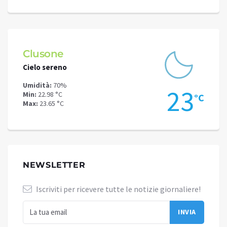
Clusone
Schi
Cielo sereno
Cielo 
Umidità:
70%
Umidit
.7
23
Min:
22.98 °C
Min:
17
°C
°C
Max:
23.65 °C
Max:
20
NEWSLETTER
Iscriviti per ricevere tutte le notizie giornaliere!