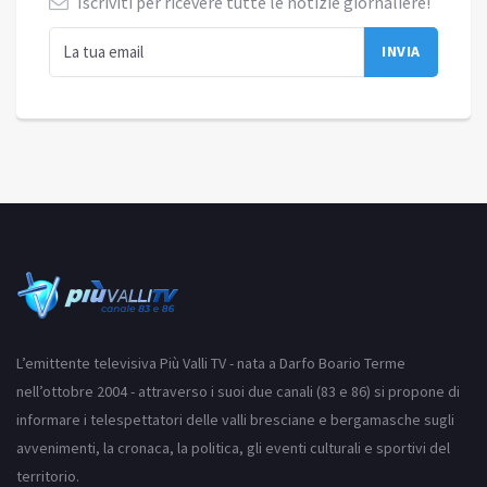
Iscriviti per ricevere tutte le notizie giornaliere!
L’emittente televisiva Più Valli TV - nata a Darfo Boario Terme
nell’ottobre 2004 - attraverso i suoi due canali (83 e 86) si propone di
informare i telespettatori delle valli bresciane e bergamasche sugli
avvenimenti, la cronaca, la politica, gli eventi culturali e sportivi del
territorio.