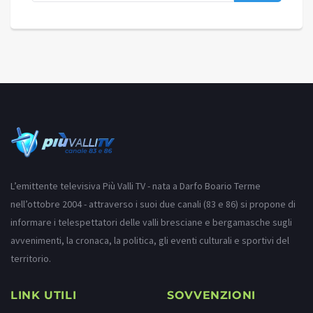
L’emittente televisiva Più Valli TV - nata a Darfo Boario Terme
nell’ottobre 2004 - attraverso i suoi due canali (83 e 86) si propone di
informare i telespettatori delle valli bresciane e bergamasche sugli
avvenimenti, la cronaca, la politica, gli eventi culturali e sportivi del
territorio.
LINK UTILI
SOVVENZIONI