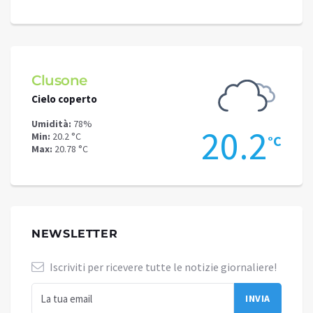
Clusone
Schi
Cielo coperto
Cielo 
Umidità:
78%
Umidit
.9
20.2
Min:
20.2 °C
Min:
15
°C
°C
Max:
20.78 °C
Max:
17
NEWSLETTER
Iscriviti per ricevere tutte le notizie giornaliere!