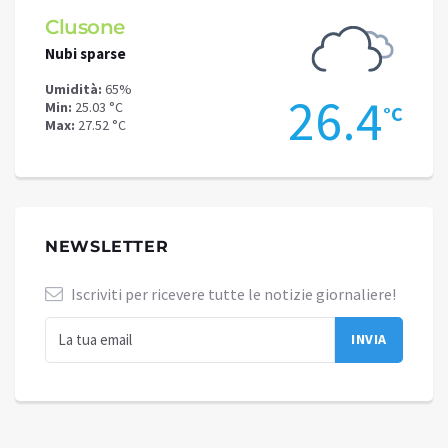
Schilpario
Dar
Poche nuvole
Nubi 
Umidità:
65%
Umidi
.4
22.9
Min:
22.09 °C
Min:
27
°C
°C
Max:
24.89 °C
Max:
2
NEWSLETTER
Iscriviti per ricevere tutte le notizie giornaliere!