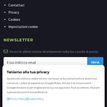
Contattaci
Privacy
Cookies
Impostazioni cookie
NEWSLETTER
Ricevi le ultime notizie direttamente nella tua casella di posta!
Teniamo alla tua privacy
Questo sito utilizza cookie tecnici necessari al funzionamento e, previo tuo
consenso, cookie di esperienza (Google Maps, Vimeo) e di misurazione
(Google Analytics) per migliorare la tua navigazione. Puoi accettare, rifiutare
o personalizzare le tue preferenze.
Privacy Policy
Cookie Policy
©
2026 - Tutti i diritti riservati. VALLI.TV S.p.A. - Via Cavallera n. 12 - 25040