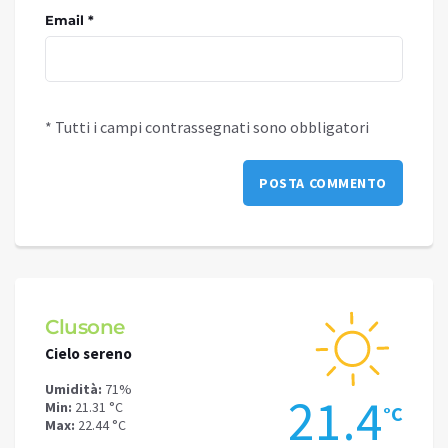
Email *
* Tutti i campi contrassegnati sono obbligatori
Schilpario
Darf
Cielo sereno
Cielo 
Umidità:
62%
Umidit
.4
18.6
Min:
16.78 °C
Min:
23
°C
°C
Max:
19.48 °C
Max:
24