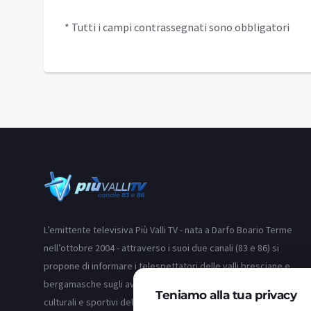
* Tutti i campi contrassegnati sono obbligatori
L’emittente televisiva Più Valli TV - nata a Darfo Boario Terme
nell’ottobre 2004 - attraverso i suoi due canali (83 e 86) si
propone di informare i telespettatori delle valli bresciane e
bergamasche sugli avvenimenti, la cronaca, la politica, gli eventi
Teniamo alla tua privacy
culturali e sportivi del territorio.