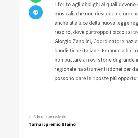
riferito agli obblighi ai quali devon
musicali, che non riescono nemmeno
anche alla luce della nuova legge reg
respiro, dove purtroppo i piccoli si t
Giorgio Zanolini, Coordinatore nazi
bandistiche italiane, Emanuela ha c
non buttare ai rovi storie di grande i
regionale ha strumenti idonei per da
possono dare le riposte più opportu
Articolo precedente
Torna il premio Staino