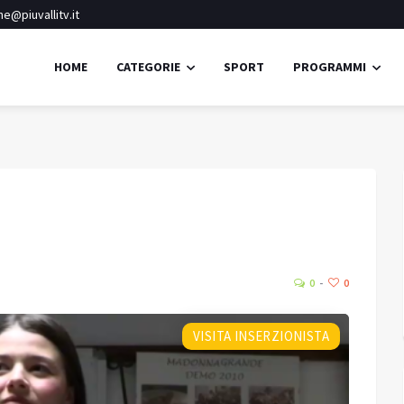
e@piuvallitv.it
HOME
CATEGORIE
SPORT
PROGRAMMI
Ponte di Legno
Cielo sereno
23.9
16.
Umidità:
73%
°C
0
0
Min:
16.85 °C
Max:
16.85 °C
VISITA INSERZIONISTA