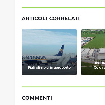
ARTICOLI CORRELATI
GE DI
Crisi B
Fiati olimpici in aeroporto
Coldire
COMMENTI