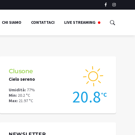
CHI SIAMO
CONTATTACI
LIVE STREAMING
Clusone
Schilpari
Cielo sereno
Cielo sereno
9
20.8
Umidità:
77%
Umidità:
72%
°C
°C
Min:
20.2 °C
Min:
15.59 °C
Max:
21.97 °C
Max:
17.64 °C
NEWSLETTER