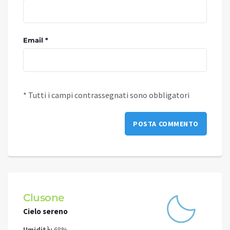
Email *
* Tutti i campi contrassegnati sono obbligatori
Clusone
Schi
Cielo sereno
Cielo 
Umidità:
68%
Umidit