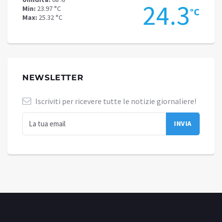
.8
24.3
Min:
23.97 °C
Min:
20
°C
°C
Max:
25.32 °C
Max:
20
NEWSLETTER
Iscriviti per ricevere tutte le notizie giornaliere!