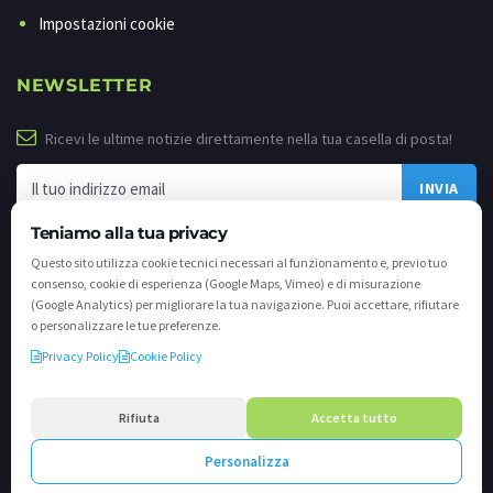
Impostazioni cookie
NEWSLETTER
Ricevi le ultime notizie direttamente nella tua casella di posta!
Teniamo alla tua privacy
Questo sito utilizza cookie tecnici necessari al funzionamento e, previo tuo
consenso, cookie di esperienza (Google Maps, Vimeo) e di misurazione
(Google Analytics) per migliorare la tua navigazione. Puoi accettare, rifiutare
o personalizzare le tue preferenze.
Privacy Policy
Cookie Policy
©
2026 - Tutti i diritti riservati. VALLI.TV S.p.A. - Via Cavallera n. 12 - 25040
Darfo Boario Terme (Bs) P.IVA e C.F. 02539810982 - REA / CCIAA (Bs) n. 458309
Rifiuta
Accetta tutto
cap. soc. €894.900,00 i.v.
Personalizza
Powered by
Crea.one