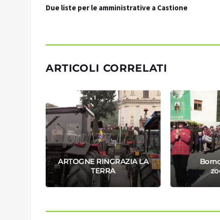
Due liste per le amministrative a Castione
ARTICOLI CORRELATI
A E
ARTOGNE RINGRAZIA LA
Borno
SSATO
TERRA
zo