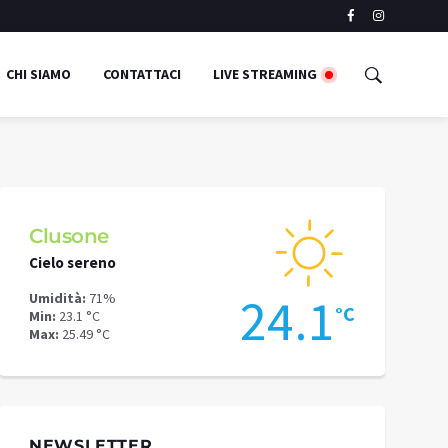
CHI SIAMO
CONTATTACI
LIVE STREAMING
Schilpario
Cielo sereno
Cielo sereno
1
19.9
Umidità:
59%
Umidità:
62%
°C
°C
Min:
18.37 °C
Min:
24.44 °C
Max:
22.33 °C
Max:
27.24 °C
NEWSLETTER