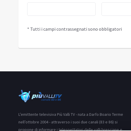
* Tutti i campi contrassegnati sono obbligatori
L’emittente televisiva Più Valli TV - nata a Darfo Boario Terme
nell’ottobre 2004 - attraverso i suoi due canali (83 e 86) si
propone di informare i telespettatori delle valli bresciane e