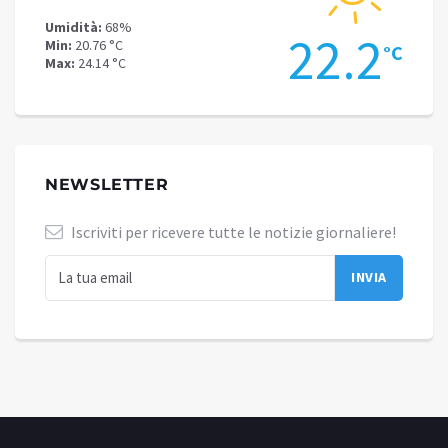
Umidità:
68%
Umidit
.3
22.2
Min:
20.76 °C
Min:
15
°C
°C
Max:
24.14 °C
Max:
20
NEWSLETTER
Iscriviti per ricevere tutte le notizie giornaliere!