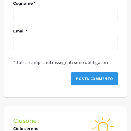
Cognome *
Email *
* Tutti i campi contrassegnati sono obbligatori
Clusone
Schi
Cielo sereno
Cielo 