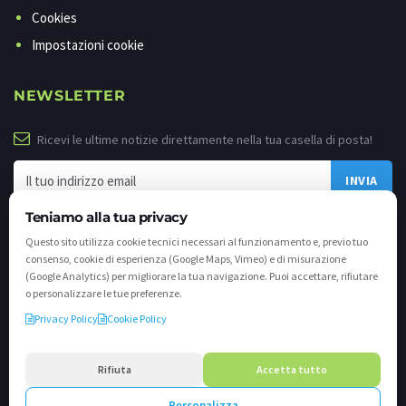
Cookies
Impostazioni cookie
NEWSLETTER
Ricevi le ultime notizie direttamente nella tua casella di posta!
Teniamo alla tua privacy
Questo sito utilizza cookie tecnici necessari al funzionamento e, previo tuo
consenso, cookie di esperienza (Google Maps, Vimeo) e di misurazione
(Google Analytics) per migliorare la tua navigazione. Puoi accettare, rifiutare
o personalizzare le tue preferenze.
Privacy Policy
Cookie Policy
©
2026 - Tutti i diritti riservati. VALLI.TV S.p.A. - Via Cavallera n. 12 - 25040
Darfo Boario Terme (Bs) P.IVA e C.F. 02539810982 - REA / CCIAA (Bs) n. 458309
Rifiuta
Accetta tutto
cap. soc. €894.900,00 i.v.
Personalizza