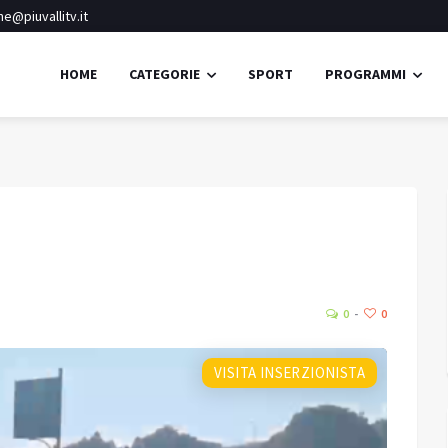
e@piuvallitv.it
HOME
CATEGORIE
SPORT
PROGRAMMI
Ponte di Legno
Cielo sereno
26.3
16.
Umidità:
73%
°C
0
0
Min:
16.13 °C
Max:
16.13 °C
VISITA INSERZIONISTA