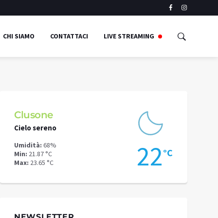
CHI SIAMO
CONTATTACI
LIVE STREAMING
Clusone
Schilpari
Cielo sereno
Cielo sereno
1
22
Umidità:
68%
Umidità:
52%
°C
°C
Min:
21.87 °C
Min:
16.78 °C
Max:
23.65 °C
Max:
19.49 °C
NEWSLETTER