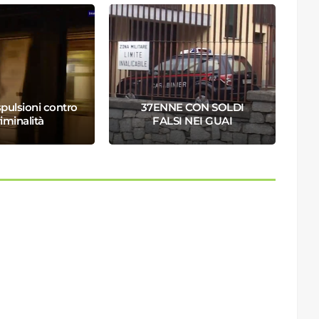
spulsioni contro
37ENNE CON SOLDI
riminalità
FALSI NEI GUAI