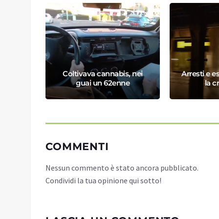
CANZA
Coltivava cannabis, nei
Arresti e e
O
guai un 62enne
la c
COMMENTI
Nessun commento è stato ancora pubblicato.
Condividi la tua opinione qui sotto!