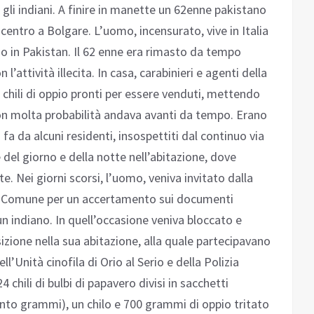
a gli indiani. A finire in manette un 62enne pakistano
n centro a Bolgare. L’uomo, incensurato, vive in Italia
no in Pakistan. Il 62 enne era rimasto da tempo
 l’attività illecita. In casa, carabinieri e agenti della
 chili di oppio pronti per essere venduti, mettendo
 con molta probabilità andava avanti da tempo. Erano
fa da alcuni residenti, insospettiti dal continuo via
re del giorno e della notte nell’abitazione, dove
e. Nei giorni scorsi, l’uomo, veniva invitato dalla
 del Comune per un accertamento sui documenti
un indiano. In quell’occasione veniva bloccato e
zione nella sua abitazione, alla quale partecipavano
ell’Unità cinofila di Orio al Serio e della Polizia
24 chili di bulbi di papavero divisi in sacchetti
nto grammi), un chilo e 700 grammi di oppio tritato