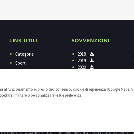
LINK UTILI
SOVVENZIONI
Categorie
2018
2019
Sport
2020
Programmi
Contattaci
sari al funzionamento e, previo tuo consenso, cookie di esperienza (Google Maps, V
Privacy
ettare, rifiutare o personalizzare le tue preferenze.
Cookies
Impostazioni cookie
25040 Darfo Boario Terme (Bs) P.IVA e C.F. 02539810982 - REA / CCIAA (Bs) n. 458309 cap. s