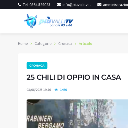
Tel. 0364 529023
info@piuvallitv.it
amministrazion
Home
Categorie
Cronaca
Articolo
CRONACA
inore
Iseo
ereno
Cielo sereno
25 CHILI DI OPPIO IN CASA
19.3
:
59%
Umidità:
57%
°C
03/06/2025 19:56
1460
 °C
Min:
24.51 °C
61 °C
Max:
26.29 °C