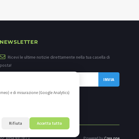
NEWSLETTER
Ricevi le ultime notizie direttamente nella tua casella di
posta!
imeo) e di misurazione (Google Analytics)
Rifiuta
Accetta tutto
oc. €894.900,00 i.v.
Powered by
Crea.one