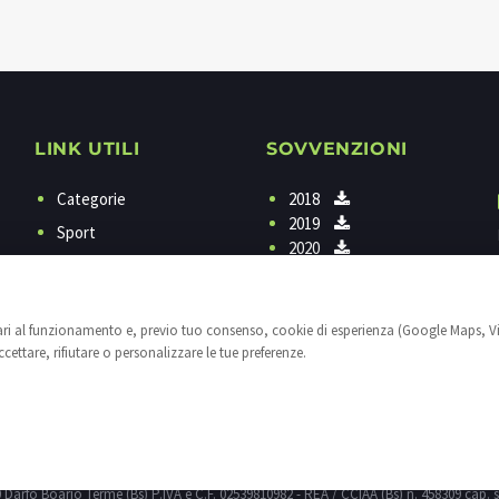
LINK UTILI
SOVVENZIONI
Categorie
2018
2019
Sport
2020
Programmi
Contattaci
sari al funzionamento e, previo tuo consenso, cookie di esperienza (Google Maps, V
Privacy
ettare, rifiutare o personalizzare le tue preferenze.
Cookies
Impostazioni cookie
25040 Darfo Boario Terme (Bs) P.IVA e C.F. 02539810982 - REA / CCIAA (Bs) n. 458309 cap. s