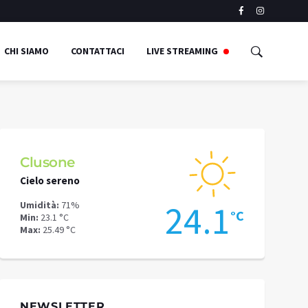
CHI SIAMO
CONTATTACI
LIVE STREAMING
Clusone
Schilpari
Cielo sereno
Cielo sereno
4
24.1
Umidità:
71%
Umidità:
59%
°C
°C
Min:
23.1 °C
Min:
18.37 °C
Max:
25.49 °C
Max:
22.33 °C
NEWSLETTER