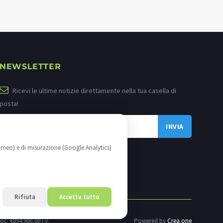
NEWSLETTER
Ricevi le ultime notizie direttamente nella tua casella di
posta!
imeo) e di misurazione (Google Analytics)
Rifiuta
Accetta tutto
oc. €894.900,00 i.v.
Powered by
Crea.one