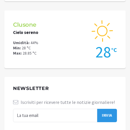
Clusone
Schi
Cielo sereno
Cielo 
Umidità:
44%
Umidit
.4
28
Min:
28 °C
Min:
21
°C
°C
Max:
28.85 °C
Max:
24
NEWSLETTER
Iscriviti per ricevere tutte le notizie giornaliere!