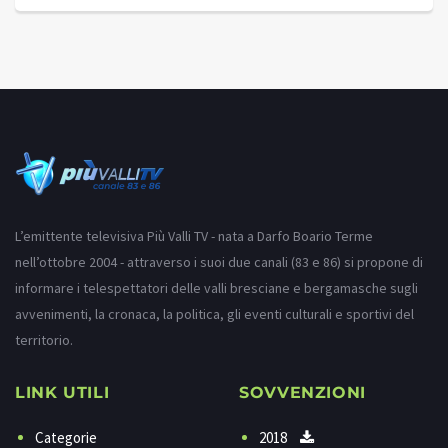
L’emittente televisiva Più Valli TV - nata a Darfo Boario Terme
nell’ottobre 2004 - attraverso i suoi due canali (83 e 86) si propone di
informare i telespettatori delle valli bresciane e bergamasche sugli
avvenimenti, la cronaca, la politica, gli eventi culturali e sportivi del
territorio.
LINK UTILI
SOVVENZIONI
Categorie
2018