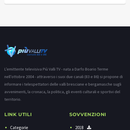
L’emittente televisiva Più Valli TV - nata a Darfo Boario Terme
nell’ottobre 2004 - attraverso i suoi due canali (83 e 86) si propone di
informare i telespettatori delle valli bresciane e bergamasche sugli
avvenimenti, la cronaca, la politica, gli eventi culturali e sportivi del
territorio.
LINK UTILI
SOVVENZIONI
Categorie
2018