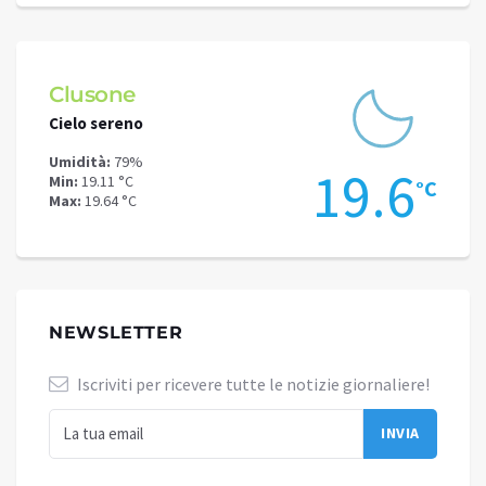
Schilpario
Darf
Cielo sereno
Cielo 
Umidità:
72%
Umidit
.6
16.1
Min:
15.03 °C
Min:
21
°C
°C
Max:
16.53 °C
Max:
22
NEWSLETTER
Iscriviti per ricevere tutte le notizie giornaliere!