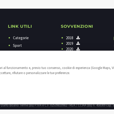
LINK UTILI
SOVVENZIONI
Categorie
2018
2019
Sport
2020
Programmi
Contattaci
sari al funzionamento e, previo tuo consenso, cookie di esperienza (Google Maps, V
Privacy
ettare, rifiutare o personalizzare le tue preferenze.
Cookies
Impostazioni cookie
25040 Darfo Boario Terme (Bs) P.IVA e C.F. 02539810982 - REA / CCIAA (Bs) n. 458309 cap. s