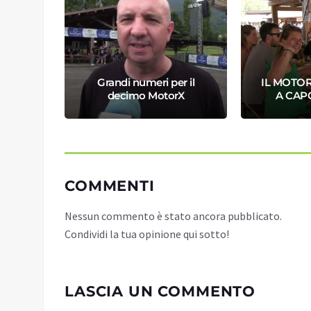
DAL 5
NA IL
Grandi numeri per il
IL MOTOR
decimo MotorX
A CAP
COMMENTI
Nessun commento è stato ancora pubblicato.
Condividi la tua opinione qui sotto!
LASCIA UN COMMENTO