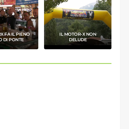
X FA IL PIENO
IL MOTOR-X NON
O DI PONTE
DELUDE