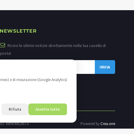
NEWSLETTER
Ricevi le ultime notizie direttamente nella tua casella di
posta!
imeo) e di misurazione (Google Analytics)
Rifiuta
Accetta tutto
oc. €894.900,00 i.v.
Powered by
Crea.one