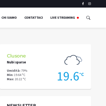
CHI SIAMO
CONTATTACI
LIVE STREAMING
Clusone
Schilpari
Nubi sparse
Nubi sparse
9
19.6
Umidità:
79%
Umidità:
70%
°C
°C
Min:
19.64 °C
Min:
14.55 °C
Max:
20.22 °C
Max:
17.64 °C
NEWSLETTER