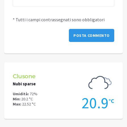
* Tutti i campi contrassegnati sono obbligatori
Schilpario
Poche nuvole
Umidità:
68%
20.9
Min:
16.78 °C
°C
Max:
18.33 °C