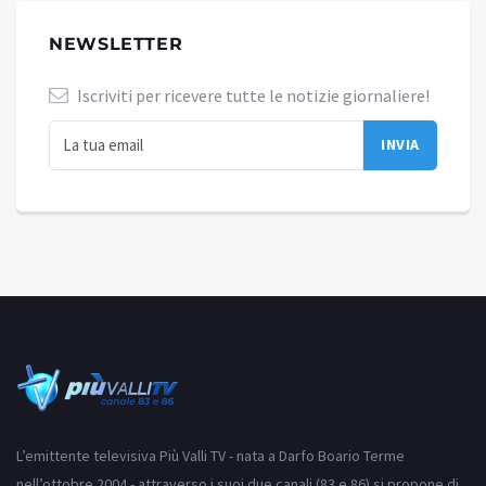
NEWSLETTER
Iscriviti per ricevere tutte le notizie giornaliere!
L’emittente televisiva Più Valli TV - nata a Darfo Boario Terme
nell’ottobre 2004 - attraverso i suoi due canali (83 e 86) si propone di