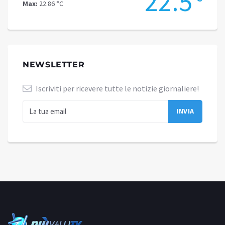
2
22.5
Max:
22.86 °C
Max:
19.49
NEWSLETTER
Iscriviti per ricevere tutte le notizie giornaliere!