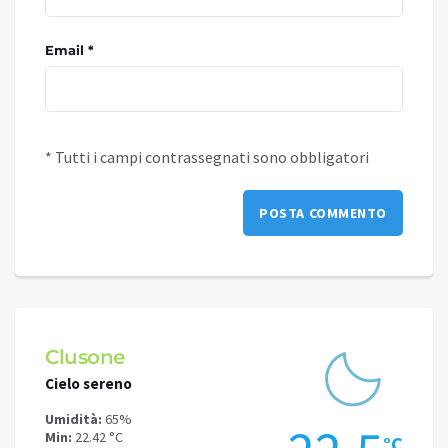
Email *
* Tutti i campi contrassegnati sono obbligatori
Clusone
Schilp
Cielo sereno
Cielo se
Umidità:
65%
Umidità:
Min:
22.42 °C
Min:
16.78
°C
°C