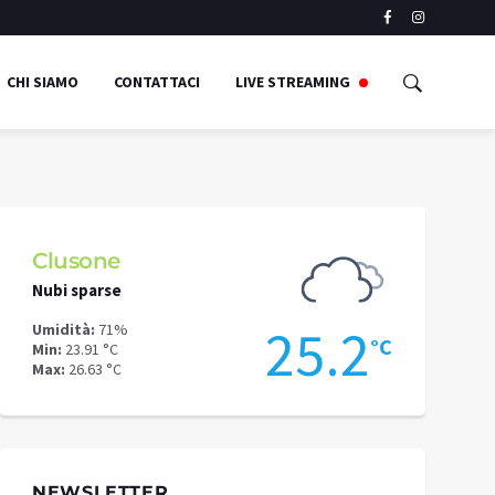
CHI SIAMO
CONTATTACI
LIVE STREAMING
Clusone
Schilpari
Nubi sparse
Poche nuvol
2
25.2
Umidità:
71%
Umidità:
72%
°C
°C
Min:
23.91 °C
Min:
20.55 °C
Max:
26.63 °C
Max:
23.22 °C
NEWSLETTER