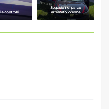
Spaccio nel parco
i e controlli
arrestato 22enne