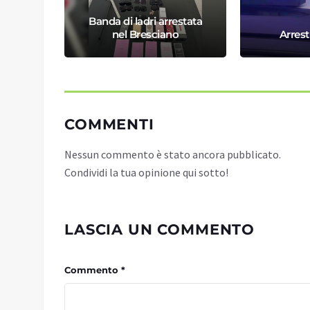
o nella
Banda di ladri arrestata
sca
nel Bresciano
Arrest
COMMENTI
Nessun commento è stato ancora pubblicato.
Condividi la tua opinione qui sotto!
LASCIA UN COMMENTO
Commento *