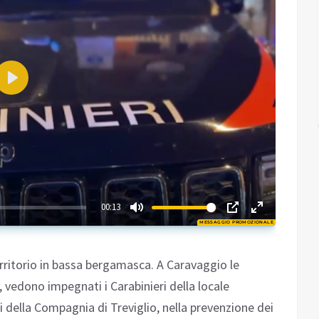
Play
01:36
00:13
MESSAGGIO PROMOZIONALE
Play
erritorio in bassa bergamasca. A Caravaggio le
 vedono impegnati i Carabinieri della locale
i della Compagnia di Treviglio, nella prevenzione dei