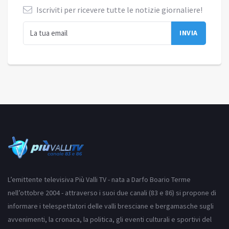
Iscriviti per ricevere tutte le notizie giornaliere!
L’emittente televisiva Più Valli TV - nata a Darfo Boario Terme
nell’ottobre 2004 - attraverso i suoi due canali (83 e 86) si propone di
informare i telespettatori delle valli bresciane e bergamasche sugli
avvenimenti, la cronaca, la politica, gli eventi culturali e sportivi del