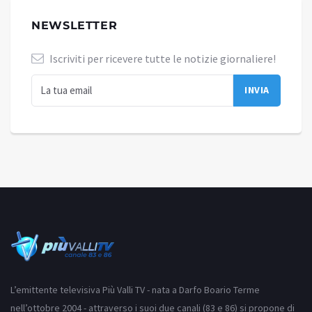
NEWSLETTER
Iscriviti per ricevere tutte le notizie giornaliere!
L’emittente televisiva Più Valli TV - nata a Darfo Boario Terme
nell’ottobre 2004 - attraverso i suoi due canali (83 e 86) si propone di