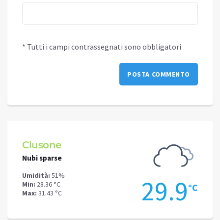
* Tutti i campi contrassegnati sono obbligatori
Clusone
Schi
Nubi sparse
Cielo 
Umidità:
51%
Umidit
.1
29.9
Min:
28.36 °C
Min:
24
°C
°C
Max:
31.43 °C
Max:
27