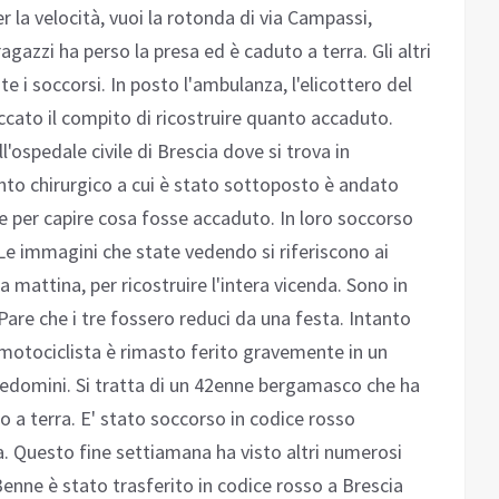
r la velocità, vuoi la rotonda di via Campassi,
gazzi ha perso la presa ed è caduto a terra. Gli altri
 soccorsi. In posto l'ambulanza, l'elicottero del
toccato il compito di ricostruire quanto accaduto.
l'ospedale civile di Brescia dove si trova in
ento chirurgico a cui è stato sottoposto è andato
are per capire cosa fosse accaduto. In loro soccorso
 Le immagini che state vedendo si riferiscono ai
rda mattina, per ricostruire l'intera vicenda. Sono in
Pare che i tre fossero reduci da una festa. Intanto
otociclista è rimasto ferito gravemente in un
ocedomini. Si tratta di un 42enne bergamasco che ha
o a terra. E' stato soccorso in codice rosso
ia. Questo fine settiamana ha visto altri numerosi
3enne è stato trasferito in codice rosso a Brescia