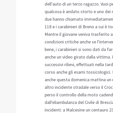
dell'auto di un terzo ragazzo. Vuoi pe
qualcosa è andato storto e uno dei ra
due hanno chiamato immediatamente i
118 e i carabinieri di Breno a cui è 
Mentre il giovane veniva trasferito al
condizioni critiche anche se l'interv
bene, i carabinieri si sono dati da f
anche un video girato dalla vittima.
successivi rilievi, effettuati nella ta
corso anche gli esami tossicologici. 
anche questa domenica mattina un m
altro incidente stradale verso il Cr
perso il controllo della moto cadend
dall'eliambulanza del Civile di Bresc
incidenti: a Malcesine un centauro 2