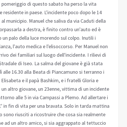
l pomeriggio di questo sabato ha perso la vita
e residente in paese. L'incidente poco dopo le 14
 al municipio. Manuel che saliva da via Caduti della
orpassarla a destra, è finito contro un'auto ed è
un palo della luce morendo sul colpo. Inutili i
lanza, l'auto medica e l'elisoccorso. Per Manuel non
rivo dei familiari sul luogo dell'incidente. I rilievi di
 Stradale di Iseo. La salma del giovane è già stata
dì alle 16.30 alla Beata di Piancamuno si terranno i
Elisabeta e il papà Bashkim, e i fratelli Gloria e
i un altro giovane, un 23enne, vittima di un incidente
orno alle 5 in via Campassi a Plemo. Ad allertare i
E' in fin di vita per una bravata. Solo in tarda mattina
o sono riusciti a ricostruire che cosa sia realmente
me ad un altro amico, si sia aggrappato al tettuccio