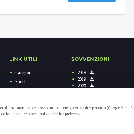
LINK UTILI
SOVVENZIONI
Categorie
2018
2019
Sport
2020
Programmi
Contattaci
sari al funzionamento e, previo tuo consenso, cookie di esperienza (Google Maps, V
Privacy
ettare, rifiutare o personalizzare le tue preferenze.
Cookies
Impostazioni cookie