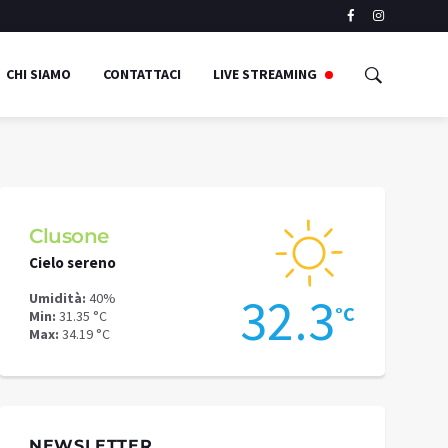
CHI SIAMO
CONTATTACI
LIVE STREAMING
Clusone
Schilpari
Cielo sereno
Cielo sereno
1
32.3
Umidità:
40%
Umidità:
50%
°C
°C
Min:
31.35 °C
Min:
26.85 °C
Max:
34.19 °C
Max:
28.88 °C
NEWSLETTER