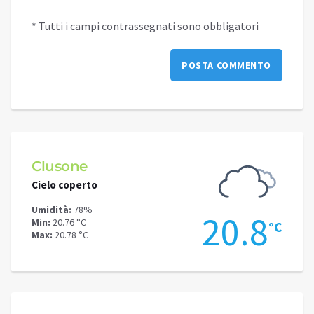
* Tutti i campi contrassegnati sono obbligatori
ne
Schilpario
perto
Cielo coperto
78%
Umidità:
71%
20.8
 °C
Min:
16.22 °C
°C
8 °C
Max:
17.64 °C