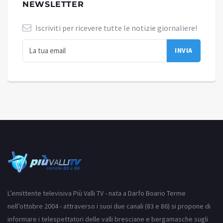
NEWSLETTER
Iscriviti per ricevere tutte le notizie giornaliere!
L’emittente televisiva Più Valli TV - nata a Darfo Boario Terme
nell’ottobre 2004 - attraverso i suoi due canali (83 e 86) si propone di
informare i telespettatori delle valli bresciane e bergamasche sugli