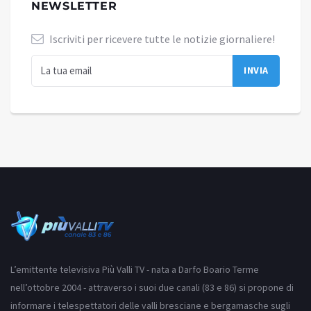
NEWSLETTER
Iscriviti per ricevere tutte le notizie giornaliere!
L’emittente televisiva Più Valli TV - nata a Darfo Boario Terme
nell’ottobre 2004 - attraverso i suoi due canali (83 e 86) si propone di
informare i telespettatori delle valli bresciane e bergamasche sugli