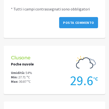
* Tutti i campi contrassegnati sono obbligatori
Clusone
Schi
Poche nuvole
Cielo 
Umidità:
54%
Umidit
.1
29.6
Min:
27.71 °C
Min:
24
°C
°C
Max:
30.87 °C
Max:
27