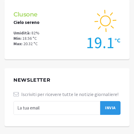
Clusone
Schi
Cielo sereno
Cielo 
Umidità:
82%
Umidit
.7
19.1
Min:
18.56 °C
Min:
13
°C
°C
Max:
20.32 °C
Max:
15
NEWSLETTER
Iscriviti per ricevere tutte le notizie giornaliere!