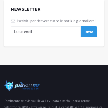
NEWSLETTER
Iscriviti per ricevere tutte le notizie giornaliere!
L’emittente televisiva Più Valli TV - nata a Darfo Boario Terme
nell’ottobre 2004 - attraverso i suoi due canali (83 e 86) si propone di