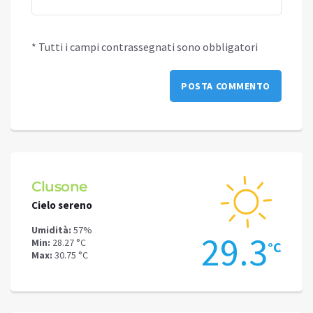
* Tutti i campi contrassegnati sono obbligatori
Clusone
Schi
Cielo sereno
Poche
Umidità:
57%
Umidit
.9
29.3
Min:
28.27 °C
Min:
24
°C
°C
Max:
30.75 °C
Max:
26