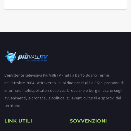
L’emittente televisiva Più Valli TV - nata a Darfo Boario Terme
nell’ottobre 2004 - attraverso i suoi due canali (83 e 86) si propone di
informare i telespettatori delle valli bresciane e bergamasche sugli
avvenimenti, la cronaca, la politica, gli eventi culturali e sportivi del
territorio.
LINK UTILI
SOVVENZIONI