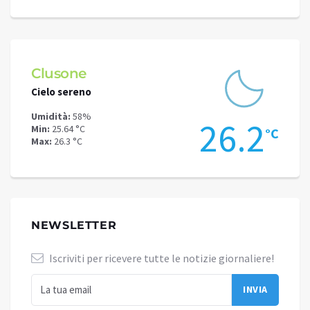
Clusone
Schi
Cielo sereno
Cielo 
Umidità:
58%
Umidit
0
26.2
Min:
25.64 °C
Min:
22
°C
°C
Max:
26.3 °C
Max:
22
NEWSLETTER
Iscriviti per ricevere tutte le notizie giornaliere!