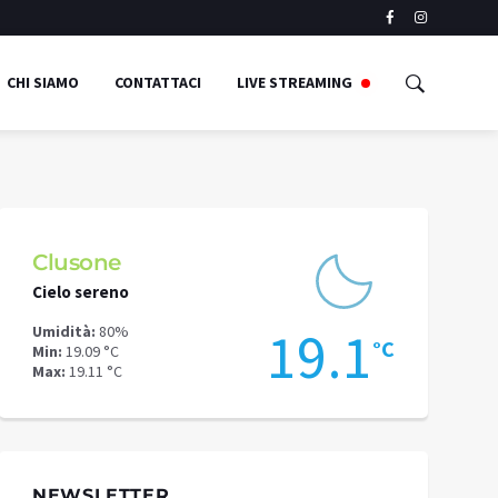
CHI SIAMO
CONTATTACI
LIVE STREAMING
Clusone
Schilpari
Cielo sereno
Cielo sereno
3
19.1
Umidità:
80%
Umidità:
73%
°C
°C
Min:
19.09 °C
Min:
12.89 °C
Max:
19.11 °C
Max:
15.74 °C
NEWSLETTER