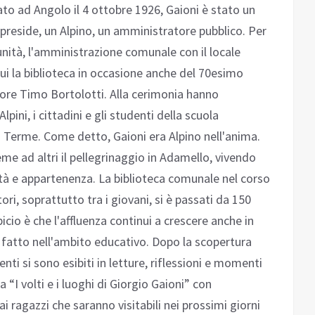
ato ad Angolo il 4 ottobre 1926, Gaioni è stato un
preside, un Alpino, un amministratore pubblico. Per
unità, l'amministrazione comunale con il locale
 lui la biblioteca in occasione anche del 70esimo
iore Timo Bortolotti. Alla cerimonia hanno
Alpini, i cittadini e gli studenti della scuola
 Terme. Come detto, Gaioni era Alpino nell'anima.
e ad altri il pellegrinaggio in Adamello, vivendo
ità e appartenenza. La biblioteca comunale nel corso
ori, soprattutto tra i giovani, si è passati da 150
spicio è che l'affluenza continui a crescere anche in
 fatto nell'ambito educativo. Dopo la scopertura
i si sono esibiti in letture, riflessioni e momenti
 “I volti e i luoghi di Giorgio Gaioni” con
dai ragazzi che saranno visitabili nei prossimi giorni