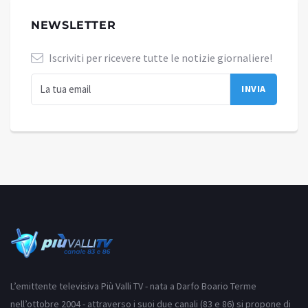
NEWSLETTER
Iscriviti per ricevere tutte le notizie giornaliere!
L’emittente televisiva Più Valli TV - nata a Darfo Boario Terme
nell’ottobre 2004 - attraverso i suoi due canali (83 e 86) si propone di