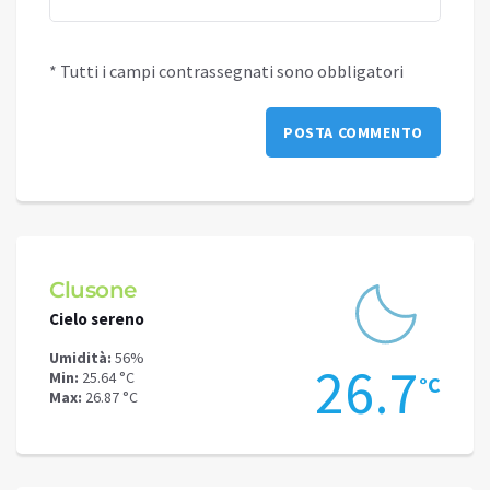
* Tutti i campi contrassegnati sono obbligatori
Clusone
Schi
Cielo sereno
Cielo 
Umidità:
56%
Umidit
.9
26.7
Min:
25.64 °C
Min:
22
°C
°C
Max:
26.87 °C
Max:
23