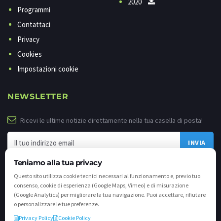
2020
Programmi
Contattaci
Privacy
Cookies
Impostazioni cookie
NEWSLETTER
Ricevi le ultime notizie direttamente nella tua casella di posta!
Teniamo alla tua privacy
Questo sito utilizza cookie tecnici necessari al funzionamento e, previo tuo
consenso, cookie di esperienza (Google Maps, Vimeo) e di misurazione
(Google Analytics) per migliorare la tua navigazione. Puoi accettare, rifiutare
o personalizzare le tue preferenze.
Privacy Policy
Cookie Policy