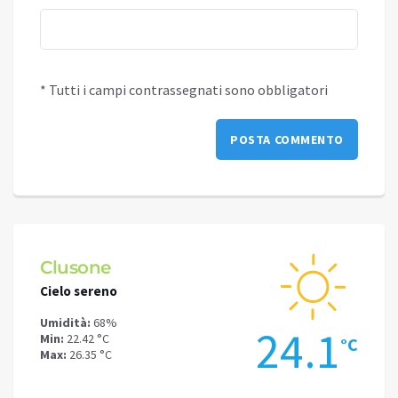
* Tutti i campi contrassegnati sono obbligatori
Schilpario
Darf
Cielo sereno
Cielo 
Umidità:
62%
Umidit
.1
19.4
Min:
19.05 °C
Min:
24
°C
°C
Max:
21.11 °C
Max:
28