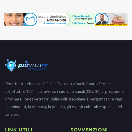
MESSAGGIO PROMOZIONALE
L’emittente televisiva Più Valli TV - nata a Darfo Boario Terme
nell’ottobre 2004 - attraverso i suoi due canali (83 e 86) si propone di
informare i telespettatori delle valli bresciane e bergamasche sugli
avvenimenti, la cronaca, la politica, gli eventi culturali e sportivi del
territorio.
LINK UTILI
SOVVENZIONI