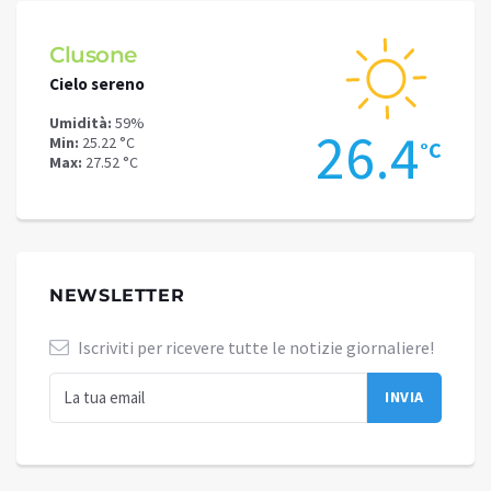
ne
Schilpario
reno
Cielo sereno
59%
Umidità:
54%
26.4
 °C
Min:
21.53 °C
°C
2 °C
Max:
23.6 °C
NEWSLETTER
Iscriviti per ricevere tutte le notizie giornaliere!