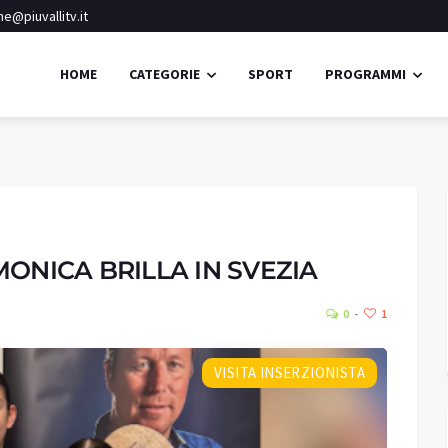
e@piuvallitv.it
HOME
CATEGORIE
SPORT
PROGRAMMI
Ponte di Legno
Cielo sereno
ONICA BRILLA IN SVEZIA
24.9
16.
Umidità:
79%
°C
0
1
Min:
16.54 °C
Max:
16.54 °C
VISITA INSERZIONISTA