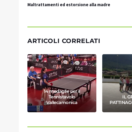
Maltrattamenti ed estorsione alla madre
ARTICOLI CORRELATI
onica
14 medaglie per il
nessa
Tennistavolo
IL G
Vallecamonica
PATTINAG