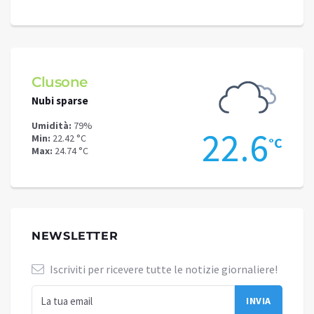
Clusone
Schi
Nubi sparse
Poche
Umidità:
79%
Umidit
.5
22.6
Min:
22.42 °C
Min:
19
°C
°C
Max:
24.74 °C
Max:
19
NEWSLETTER
Iscriviti per ricevere tutte le notizie giornaliere!