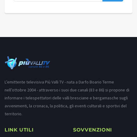
L’emittente televisiva Più Valli TV - nata a Darfo Boario Terme
nell’ottobre 2004 - attraverso i suoi due canali (83 e 86) si propone di
informare i telespettatori delle valli bresciane e bergamasche sugli
avvenimenti, la cronaca, la politica, gli eventi culturali e sportivi del
territorio.
LINK UTILI
SOVVENZIONI