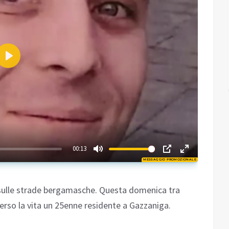
Play
01:11
00:13
MESSAGGIO PROMOZIONALE
Play
 sulle strade bergamasche. Questa domenica tra
perso la vita un 25enne residente a Gazzaniga.