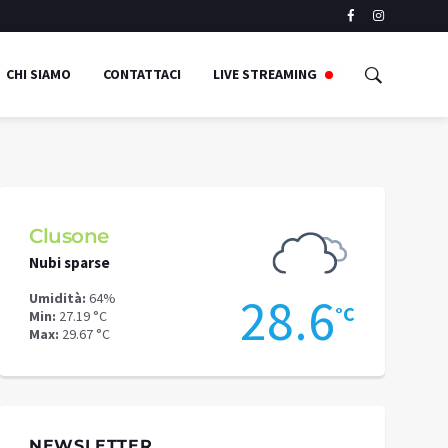
CHI SIAMO
CONTATTACI
LIVE STREAMING
Clusone
Schilpari
Nubi sparse
Poche nuvol
5
28.6
Umidità:
64%
Umidità:
54%
°C
°C
Min:
27.19 °C
Min:
24.31 °C
Max:
29.67 °C
Max:
26.86 °C
NEWSLETTER