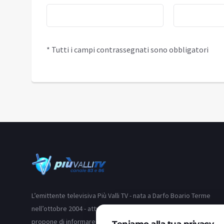
* Tutti i campi contrassegnati sono obbligatori
L’emittente televisiva Più Valli TV - nata a Darfo Boario Terme
nell’ottobre 2004 - attraverso i suoi due canali (83 e 86) si
propone di informare i telespettatori delle valli bresciane e