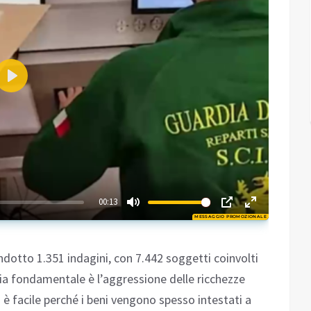
Play
02:22
00:13
MESSAGGIO PROMOZIONALE
Play
ndotto 1.351 indagini, con 7.442 soggetti coinvolti
ia fondamentale è l’aggressione delle ricchezze
è facile perché i beni vengono spesso intestati a