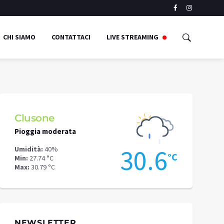
CHI SIAMO
CONTATTACI
LIVE STREAMING
Clusone
Schilpari
Pioggia moderata
Pioggia mode
6
30.6
Umidità:
40%
Umidità:
68%
°C
°C
Min:
27.74 °C
Min:
21 °C
Max:
30.79 °C
Max:
27.41 °C
NEWSLETTER