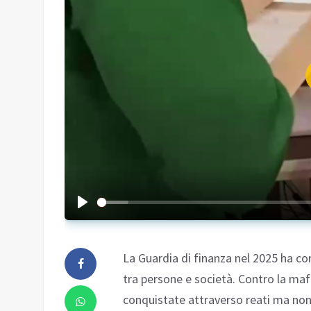
La Guardia di finanza nel 2025 ha co
tra persone e società. Contro la maf
conquistate attraverso reati ma non 