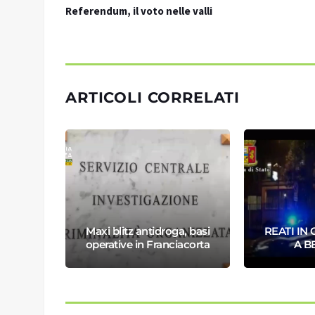
Referendum, il voto nelle valli
ARTICOLI CORRELATI
a anche
Maxi blitz antidroga, basi
REATI IN 
operative in Franciacorta
A 