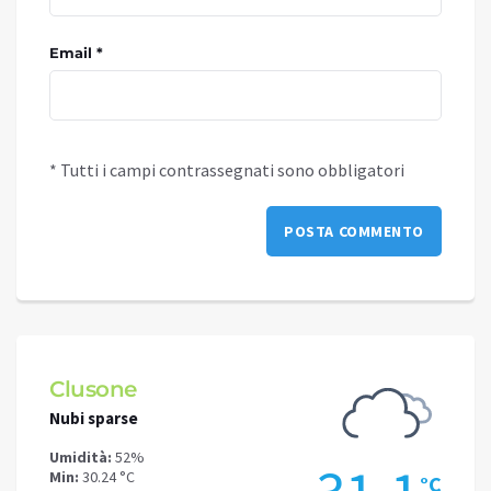
Email *
* Tutti i campi contrassegnati sono obbligatori
Clusone
Schi
Nubi sparse
Nubi s
Umidità:
52%
Umidit
Min:
30.24 °C
Min:
26
°C
°C