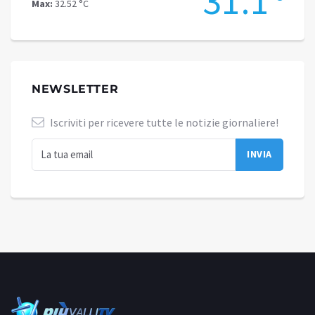
.8
31.1
Max:
32.52 °C
Max:
28
NEWSLETTER
Iscriviti per ricevere tutte le notizie giornaliere!