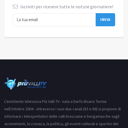
Iscriviti per ricevere tutte le notizie giornaliere!
L’emittente televisiva Più Valli TV - nata a Darfo Boario Terme
nell’ottobre 2004 - attraverso i suoi due canali (83 e 86) si propone di
informare i telespettatori delle valli bresciane e bergamasche sugli
avvenimenti, la cronaca, la politica, gli eventi culturali e sportivi del