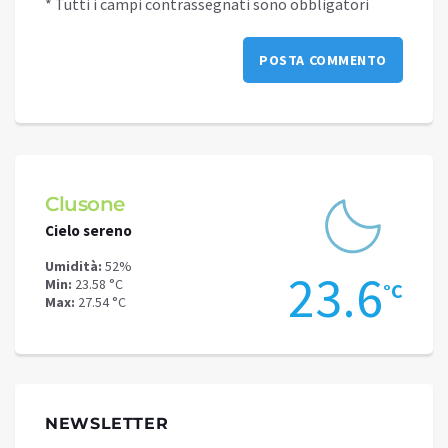
* Tutti i campi contrassegnati sono obbligatori
Schilpario
Darf
Cielo sereno
Cielo 
Umidità:
52%
Umidit
.6
20.2
Min:
20.21 °C
Min:
26
°C
°C
Max:
20.21 °C
Max:
26
NEWSLETTER