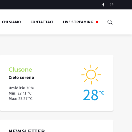
CHI SIAMO
CONTATTACI
LIVE STREAMING
Clusone
Schilpari
Cielo sereno
Nubi sparse
8
28
Umidità:
70%
Umidità:
66%
°C
°C
Min:
27.41 °C
Min:
24.89 °C
Max:
28.27 °C
Max:
27.41 °C
NEWSLETTER