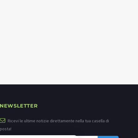
NEWSLETTER
Ricevi le ultime notizie direttamente nella tua casella di
posta!