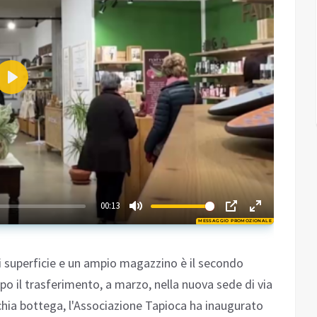
Play
02:56
00:13
MESSAGGIO PROMOZIONALE
Play
di superficie e un ampio magazzino è il secondo
po il trasferimento, a marzo, nella nuova sede di via
cchia bottega, l'Associazione Tapioca ha inaugurato