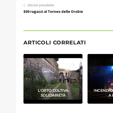
Articolo precedente
800 ragazzi al Torneo delle Orobie
ARTICOLI CORRELATI
PER
IO
L'ORTO COLTIVA
INCENDIO
O
SOLIDARIETÀ
A