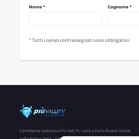
Nome *
Cognome *
* Tutti i campi contrassegnati sono obbligatori
L’emittente televisiva Più Valli TV - nata a Darfo Boario Terme
nell’ottobre 2004 - attraverso i suoi due canali (83 e 86) si