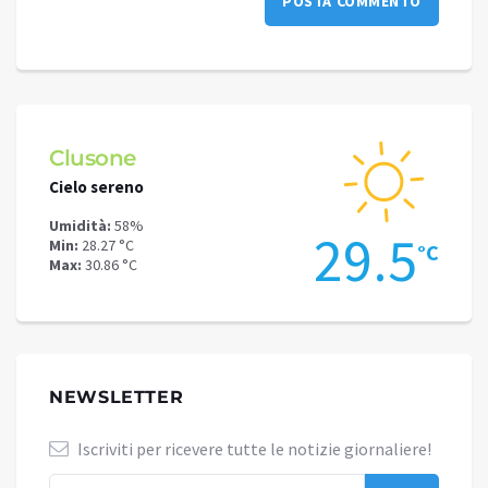
Clusone
Schi
Cielo sereno
Cielo 
Umidità:
58%
Umidit
4
29.5
Min:
28.27 °C
Min:
24
°C
°C
Max:
30.86 °C
Max:
26
NEWSLETTER
Iscriviti per ricevere tutte le notizie giornaliere!