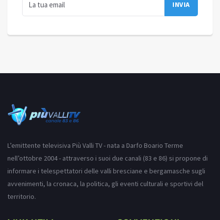
L’emittente televisiva Più Valli TV - nata a Darfo Boario Terme
nell’ottobre 2004 - attraverso i suoi due canali (83 e 86) si propone di
informare i telespettatori delle valli bresciane e bergamasche sugli
avvenimenti, la cronaca, la politica, gli eventi culturali e sportivi del
territorio.