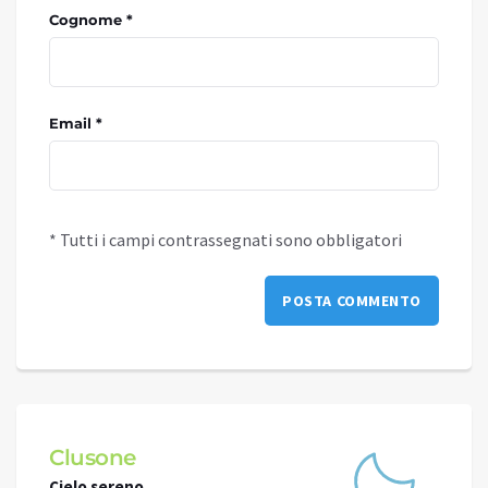
Cognome *
Email *
* Tutti i campi contrassegnati sono obbligatori
Schilpario
Darf
Cielo sereno
Cielo 