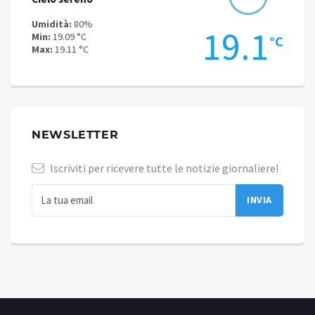
Umidità:
73%
Umidit
.1
15.5
Min:
12.89 °C
Min:
21
°C
°C
Max:
15.74 °C
Max:
23
NEWSLETTER
Iscriviti per ricevere tutte le notizie giornaliere!