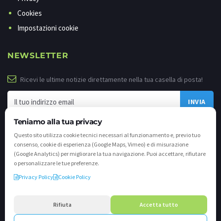
Cookies
Impostazioni cookie
NEWSLETTER
Ricevi le ultime notizie direttamente nella tua casella di posta!
Teniamo alla tua privacy
Questo sito utilizza cookie tecnici necessari al funzionamento e, previo tuo
consenso, cookie di esperienza (Google Maps, Vimeo) e di misurazione
(Google Analytics) per migliorare la tua navigazione. Puoi accettare, rifiutare
o personalizzare le tue preferenze.
Privacy Policy
Cookie Policy
©
2026 - Tutti i diritti riservati. VALLI.TV S.p.A. - Via Cavallera n. 12 - 25040
Darfo Boario Terme (Bs) P.IVA e C.F. 02539810982 - REA / CCIAA (Bs) n. 458309
Rifiuta
Accetta tutto
cap. soc. €894.900,00 i.v.