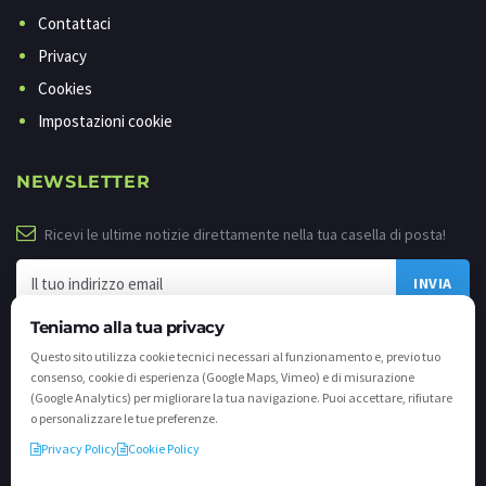
Contattaci
Privacy
Cookies
Impostazioni cookie
NEWSLETTER
Ricevi le ultime notizie direttamente nella tua casella di posta!
Teniamo alla tua privacy
Questo sito utilizza cookie tecnici necessari al funzionamento e, previo tuo
consenso, cookie di esperienza (Google Maps, Vimeo) e di misurazione
(Google Analytics) per migliorare la tua navigazione. Puoi accettare, rifiutare
o personalizzare le tue preferenze.
Privacy Policy
Cookie Policy
©
2026 - Tutti i diritti riservati. VALLI.TV S.p.A. - Via Cavallera n. 12 - 25040