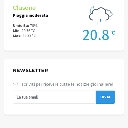
Clusone
Schi
Pioggia moderata
Pioggi
Umidità:
79%
Umidit
8
20.8
Min:
20.76 °C
Min:
16
°C
°C
Max:
21.33 °C
Max:
17
NEWSLETTER
Iscriviti per ricevere tutte le notizie giornaliere!